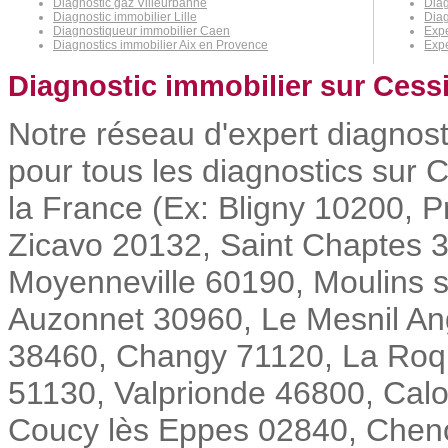
Diagnostic gaz Villeurbanne
Diag
Diagnostic immobilier Lille
Diag
Diagnostiqueur immobilier Caen
Expe
Diagnostics immobilier Aix en Provence
Expe
Diagnostic immobilier sur Cessi
Notre réseau d'expert diagnost
pour tous les diagnostics sur C
la France (Ex: Bligny 10200, 
Zicavo 20132, Saint Chaptes
Moyenneville 60190, Moulins s
Auzonnet 30960, Le Mesnil Ang
38460, Changy 71120, La Roqu
51130, Valprionde 46800, Calo
Coucy lès Eppes 02840, Cheno