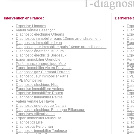
Intervention en France :
Dernières 
Expertise Limoges
Exp
Valeur vénale Besançon
Diag
Diagnostic électrique Orléans
Exp
Diagnostics immobilier paris 13eme arrondissement
Diag
Diagnostics immobilier Lyon
Expe
Diagnostiqueur immobilier paris 14eme arrondissement
Diag
Diagnostic énergétique Tours
Diag
Diagnostic électricité Bordeaux
Expe
Expert immobilier Grenoble
Perf
Performance énergétique Metz
Expe
Expert immobilier Aix en Provence
DPE
Diagnostic gaz Clermont Ferrand
Expe
Diagnostiqueur immobilier Paris
DPE 
DPE Montpellier
Dia
Diagnostic électrique Nice
Diag
Expertise immobilière Amiens
Dia
Expertise immobilière Rouen
Expe
Diagnostic immobilier Reims
Diag
Valeur vénale Le Havre
Dia
Diagnostic énergétique Nantes
Diag
Diagnostic électrique Boulogne Billancourt
Dia
Expertises Villeurbanne
Vale
Expert immobilier Mulhouse
Expe
Diagnostics Lille
Diag
Diagnostics Perpignan
Expe
Diagnostic immobilier Toulouse
Dia