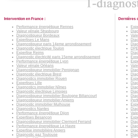
Intervention en France :
Dernières 
Performance énergétique Rennes
Expe
Valeur vénale Strasbourg
Diag
Diagnostiqueur Bordeaux
Vale
Expertises Le Mans
Diag
Diagnostiqueur paris 14eme arrondissement
Dia
Diagnostic électrique Toulon
DPE
Expertise Reims
Dia
Diagnostic électricité paris 15eme arrondissement
Expe
Performance énergétique Lyon
Expe
Valeur vénale Orléans
Vale
Diagnostiqueur immobilier Perpignan
Diag
Diagnostic électrique Brest
Diag
Diagnostics immobilier Rouen
Expe
Expertises Lille
Diag
Diagnostics immobilier Nîmes
Diag
Diagnostic électrique Limoges
Diag
Diagnostiqueur immobilier Boulogne Billancourt
Diag
Diagnostiqueur immobilier Amiens
Perf
Diagnostic immobilier Mulhouse
Exp
Diagnostics Nantes
Diag
Performance énergétique Dijon
Vale
Expertises Besançon
Expe
Diagnostiqueur immobilier Clermont Ferrand
Diag
Performance énergétique Le Havre
Diag
Expertise immobilière Angers
Diag
Diagnostic gaz Toulouse
Diag