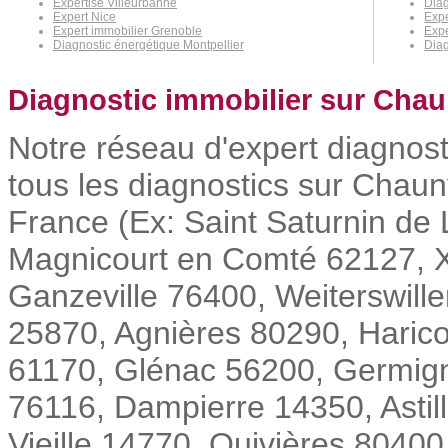
Expertise Villeurbanne
Diag
Expert Nice
Expe
Expert immobilier Grenoble
Expe
Diagnostic énergétique Montpellier
Diag
Diagnostic immobilier sur Chau
Notre réseau d'expert diagnost
tous les diagnostics sur Chauny
France (Ex: Saint Saturnin d
Magnicourt en Comté 62127, X
Ganzeville 76400, Weiterswil
25870, Agnières 80290, Haric
61170, Glénac 56200, Germigny
76116, Dampierre 14350, Astill
Vieille 14770, Quivières 80400,