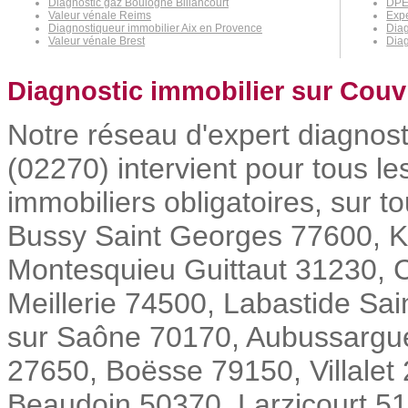
Diagnostic gaz Boulogne Billancourt
DPE
Valeur vénale Reims
Expe
Diagnostiqueur immobilier Aix en Provence
Diag
Valeur vénale Brest
Diag
Diagnostic immobilier sur Couv
Notre réseau d'expert diagnos
(02270) intervient pour tous l
immobiliers obligatoires, sur 
Bussy Saint Georges 77600,
Montesquieu Guittaut 31230, 
Meillerie 74500, Labastide Sai
sur Saône 70170, Aubussargu
27650, Boësse 79150, Villalet
Beaudoin 50370, Larzicourt 51