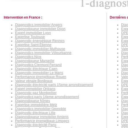
Intervention en France :
Dernières 
Diagnostics immobilier Angers
Diag
Diagnostiqueur immobilier Dijon
Expe
Expert immobilier Lyon
DPE 
Expertise Toulouse
Exp
Diagnostic énergétique Rennes
Exp
Expertise Saint Étienne
DPE
Diagnostic immobilier Mulhouse
Vale
Diagnostics immobilier Villeurbanne
Diag
Diagnostics Nice
Perf
Diagnostiqueur Marseille
Expe
Diagnostics Clermont Ferrand
Diag
Diagnostic électrique Caen
Vale
Diagnostic immobilier Le Mans
Diag
Performance énergétique Rouen
Vale
Valeur vénale Bordeaux
Expe
Diagnostic électricité paris 15eme arrondissement
DPE
Expert immobilier Orléans
Expe
Diagnostic gaz Montpellier
Perf
Diagnostics paris 14eme arrondissement
Expe
Diagnostiqueur Nîmes
Diag
Expertise immobilière Metz
Perf
Diagnostics immobilier Grenoble
Diag
Diagnostic électrique Lille
Diag
Diagnostiqueur immobilier Amiens
Expe
Performance énergétique Limoges
DPE
Diagnostic électricité Paris
Vale