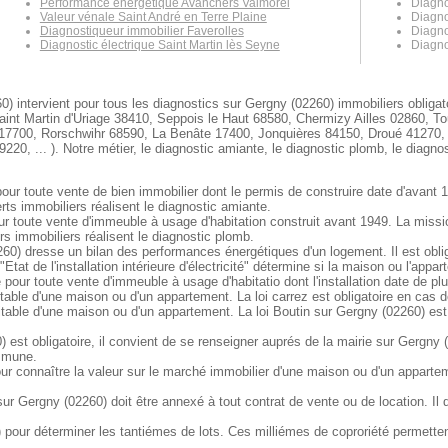
Performance énergétique Avanchers Valmorel
Diagno
Valeur vénale Saint André en Terre Plaine
Diagno
Diagnostiqueur immobilier Faverolles
Diagno
Diagnostic électrique Saint Martin lès Seyne
Diagno
0) intervient pour tous les diagnostics sur Gergny (02260) immobiliers obliga
aint Martin d'Uriage 38410, Seppois le Haut 68580, Chermizy Ailles 02860, T
7700, Rorschwihr 68590, La Benâte 17400, Jonquières 84150, Droué 41270, F
0, ... ). Notre métier, le diagnostic amiante, le diagnostic plomb, le diagnos
our toute vente de bien immobilier dont le permis de construire date d'avant 
ts immobiliers réalisent le diagnostic amiante.
ur toute vente d'immeuble à usage d'habitation construit avant 1949. La miss
s immobiliers réalisent le diagnostic plomb.
0) dresse un bilan des performances énergétiques d'un logement. Il est oblig
Etat de l'installation intérieure d'électricité" détermine si la maison ou l'app
e pour toute vente d'immeuble à usage d'habitatio dont l'installation date de pl
table d'une maison ou d'un appartement. La loi carrez est obligatoire en cas 
itable d'une maison ou d'un appartement. La loi Boutin sur Gergny (02260) est
 est obligatoire, il convient de se renseigner auprés de la mairie sur Gergny (
ommune.
ur connaître la valeur sur le marché immobilier d'une maison ou d'un apparte
 Gergny (02260) doit être annexé à tout contrat de vente ou de location. Il d
pour déterminer les tantiémes de lots. Ces milliémes de coproriété permettent 