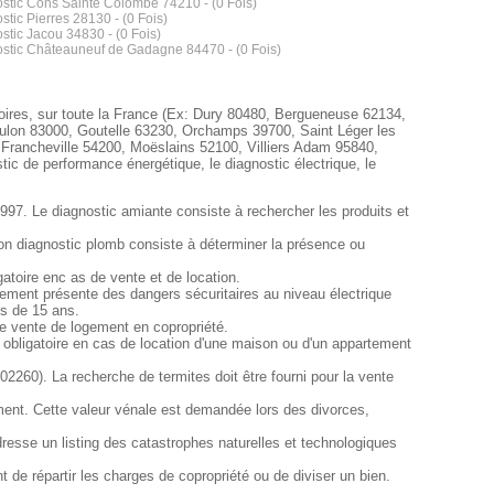
stic Cons Sainte Colombe 74210 - (0 Fois)
stic Pierres 28130 - (0 Fois)
stic Jacou 34830 - (0 Fois)
stic Châteauneuf de Gadagne 84470 - (0 Fois)
toires, sur toute la France (Ex: Dury 80480, Bergueneuse 62134,
oulon 83000, Goutelle 63230, Orchamps 39700, Saint Léger les
rancheville 54200, Moëslains 52100, Villiers Adam 95840,
tic de performance énergétique, le diagnostic électrique, le
1997. Le diagnostic amiante consiste à rechercher les produits et
ion diagnostic plomb consiste à déterminer la présence ou
atoire enc as de vente et de location.
artement présente des dangers sécuritaires au niveau électrique
us de 15 ans.
de vente de logement en copropriété.
 obligatoire en cas de location d'une maison ou d'un appartement
02260). La recherche de termites doit être fourni pour la vente
ment. Cette valeur vénale est demandée lors des divorces,
resse un listing des catastrophes naturelles et technologiques
de répartir les charges de copropriété ou de diviser un bien.