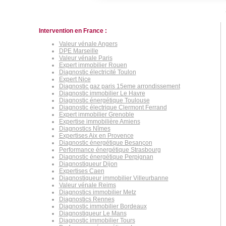
Intervention en France :
Valeur vénale Angers
DPE Marseille
Valeur vénale Paris
Expert immobilier Rouen
Diagnostic électricité Toulon
Expert Nice
Diagnostic gaz paris 15eme arrondissement
Diagnostic immobilier Le Havre
Diagnostic énergétique Toulouse
Diagnostic électrique Clermont Ferrand
Expert immobilier Grenoble
Expertise immobilière Amiens
Diagnostics Nîmes
Expertises Aix en Provence
Diagnostic énergétique Besançon
Performance énergétique Strasbourg
Diagnostic énergétique Perpignan
Diagnostiqueur Dijon
Expertises Caen
Diagnostiqueur immobilier Villeurbanne
Valeur vénale Reims
Diagnostics immobilier Metz
Diagnostics Rennes
Diagnostic immobilier Bordeaux
Diagnostiqueur Le Mans
Diagnostic immobilier Tours