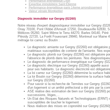
Performance énergétique Lyon
Expertise immobilière Saint Étienne
Performance énergétique paris 14eme arrondissement
Valeur vénale Montpellier
Diagnostic immobilier sur Gergny (02260)
Notre réseau d'expert diagnostiqueur immobilier sur Gergny (0226
Onay 70100, Pont l'Abbé d'Arnoult 17250, Doudeauville 62830, S
Mélèzes 05260, Saint Même le Tenu 44270, Barles 04140, Péré 1
Plésidy 22720, La Forêt Fouesnant 29940, Montreuil sur Maine 4922
métrage loi carrez ou Boutin :
Le diagnostic amiante sur Gergny (02260) est obligatoire p
matériaux susceptibles de contenir de l'amiante. Nos exper
Le diagnostic plomb sur Gergny (02260) est obligatoire po
l'absence de plomb dans les peintures. Nos diagnostiqueur
Le diagnostic de performance énergétique sur Gergny (0226
Le diagnostic électrique sur Gergny (02260) appellé aussi "
pour ses habitants. Le diagnostic électricité est obligatoir
La loi carrez sur Gergny (02260) détermine la surface habi
La loi Boutin sur Gergny (02260) détermine la surface hab
sur Gergny (02260)
Pour savoir si la recherche de Termites sur Gergny (02260)
d'un logement si un arrêté préfectoral a été pris par la c
ASE réalise des estimation de bien sur Gergny (02260) po
successions, litiges,...
Un Etat des Risques Naturels et Technologiques (ERNT) sur
susceptibles de toucher le logement .
Nous réalison des mises en coproriété sur Gergny (02260) 