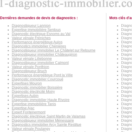
Dernières demandes de devis de diagnostics :
Mots clés d'a
Diagnostiqueur Lannion
Diagno
Expertise immobilière Sentous
Diagno
Diagnostic électrique Esnoms au Val
Diagno
Valeur vénale Fréniches
Diagno
Performance énergétique Aulos
Diagno
Diagnostics immobilier Chénières
Diagno
Diagnostiqueur immobilier Le Châtelet sur Retourne
Diagno
Diagnostiqueur immobilier Châteaugiron
Diagno
Valeur vénale Lillebonne
Diagno
Diagnostiqueur immobilier Calmont
Diagno
Valeur vénale Ponthion
Diagno
Diagnostiqueur Bruch
Diagno
Performance énergétique Pont la Ville
Diagno
Diagnostic immobilier Courcoué
Diagno
Expertises Mouron
Diagno
Diagnostic immobilier Boissière
Diagno
Diagnostic électricité Moiry
Diagno
Expertises Aubin
Diagno
Diagnostic immobilier Haute Rivoire
Diagno
Expertise immobilière Tanis
Diagno
Expertise Ajac
Diagno
Expert Fontenermont
Diagno
Diagnostic électrique Saint Martin de Valamas
Diagno
Diagnostiqueur immobilier Ménessaire
Diagno
Diagnostics immobilier Arcy Sainte Restitue
Diagno
Valeur vénale Poulangy
Diagno