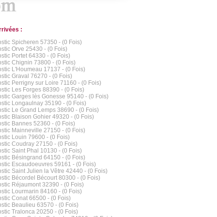
rrivées :
stic Spicheren 57350 - (0 Fois)
stic Orve 25430 - (0 Fois)
stic Portet 64330 - (0 Fois)
stic Chignin 73800 - (0 Fois)
stic L'Houmeau 17137 - (0 Fois)
stic Graval 76270 - (0 Fois)
stic Perrigny sur Loire 71160 - (0 Fois)
stic Les Forges 88390 - (0 Fois)
stic Garges lès Gonesse 95140 - (0 Fois)
stic Longaulnay 35190 - (0 Fois)
stic Le Grand Lemps 38690 - (0 Fois)
stic Blaison Gohier 49320 - (0 Fois)
stic Bannes 52360 - (0 Fois)
stic Mainneville 27150 - (0 Fois)
stic Louin 79600 - (0 Fois)
stic Coudray 27150 - (0 Fois)
stic Saint Phal 10130 - (0 Fois)
stic Bésingrand 64150 - (0 Fois)
stic Escaudoeuvres 59161 - (0 Fois)
stic Saint Julien la Vêtre 42440 - (0 Fois)
stic Bécordel Bécourt 80300 - (0 Fois)
stic Réjaumont 32390 - (0 Fois)
stic Lourmarin 84160 - (0 Fois)
stic Conat 66500 - (0 Fois)
stic Beaulieu 63570 - (0 Fois)
stic Tralonca 20250 - (0 Fois)