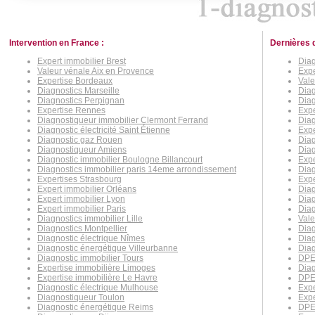
Intervention en France :
Dernières 
Expert immobilier Brest
Diag
Valeur vénale Aix en Provence
Expe
Expertise Bordeaux
Val
Diagnostics Marseille
Diag
Diagnostics Perpignan
Dia
Expertise Rennes
Expe
Diagnostiqueur immobilier Clermont Ferrand
Diag
Diagnostic électricité Saint Étienne
Expe
Diagnostic gaz Rouen
Diag
Diagnostiqueur Amiens
Diag
Diagnostic immobilier Boulogne Billancourt
Expe
Diagnostics immobilier paris 14eme arrondissement
Diag
Expertises Strasbourg
Expe
Expert immobilier Orléans
Diag
Expert immobilier Lyon
Diag
Expert immobilier Paris
Diag
Diagnostics immobilier Lille
Val
Diagnostics Montpellier
Diag
Diagnostic électrique Nîmes
Dia
Diagnostic énergétique Villeurbanne
Diag
Diagnostic immobilier Tours
DPE
Expertise immobilière Limoges
Diag
Expertise immobilière Le Havre
DPE
Diagnostic électrique Mulhouse
Exp
Diagnostiqueur Toulon
Expe
Diagnostic énergétique Reims
DPE