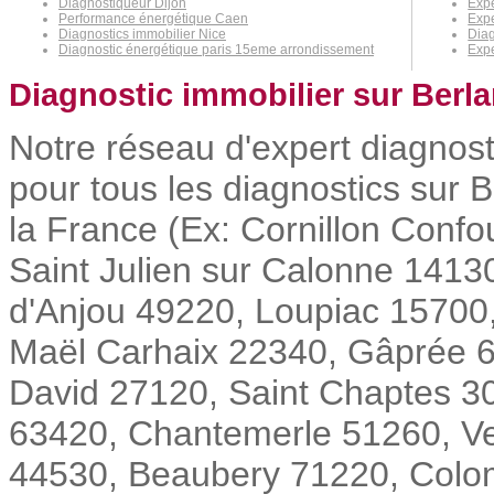
Diagnostiqueur Dijon
Expe
Performance énergétique Caen
Exp
Diagnostics immobilier Nice
Diag
Diagnostic énergétique paris 15eme arrondissement
Expe
Diagnostic immobilier sur Berla
Notre réseau d'expert diagnost
pour tous les diagnostics sur B
la France (Ex: Cornillon Conf
Saint Julien sur Calonne 1413
d'Anjou 49220, Loupiac 15700, 
Maël Carhaix 22340, Gâprée 6
David 27120, Saint Chaptes 
63420, Chantemerle 51260, Ve
44530, Beaubery 71220, Colomb