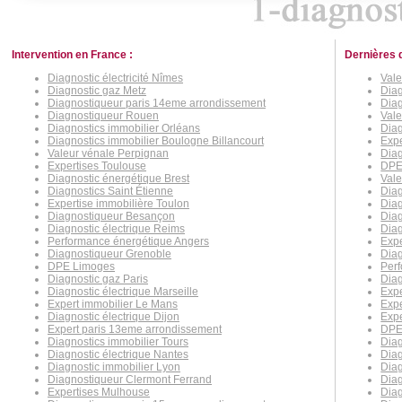
Intervention en France :
Dernières 
Diagnostic électricité Nîmes
Vale
Diagnostic gaz Metz
Diag
Diagnostiqueur paris 14eme arrondissement
Diag
Diagnostiqueur Rouen
Vale
Diagnostics immobilier Orléans
Diag
Diagnostics immobilier Boulogne Billancourt
Expe
Valeur vénale Perpignan
Diag
Expertises Toulouse
DPE
Diagnostic énergétique Brest
Vale
Diagnostics Saint Étienne
Diag
Expertise immobilière Toulon
Diag
Diagnostiqueur Besançon
Diag
Diagnostic électrique Reims
Diag
Performance énergétique Angers
Expe
Diagnostiqueur Grenoble
Dia
DPE Limoges
Perf
Diagnostic gaz Paris
Diag
Diagnostic électrique Marseille
Expe
Expert immobilier Le Mans
Exp
Diagnostic électrique Dijon
Exp
Expert paris 13eme arrondissement
DPE
Diagnostics immobilier Tours
Diag
Diagnostic électrique Nantes
Diag
Diagnostic immobilier Lyon
Diag
Diagnostiqueur Clermont Ferrand
Diag
Expertises Mulhouse
Diag