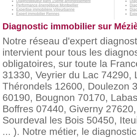
Diagnostiqueur paris 15eme arrondissement
Diag
Performance énergétique Montpellier
Diag
Expertise immobilière Villeurbanne
Diag
Expert immobilier Rennes
Expe
Diagnostic immobilier sur Méziè
Notre réseau d'expert diagnos
intervient pour tous les diagn
obligatoires, sur toute la Fr
31330, Veyrier du Lac 74290,
Thérondels 12600, Doulezon 33
60190, Bougnon 70170, Labast
Boffres 07440, Giverny 27620
Sourdeval les Bois 50450, Ite
... ). Notre métier, le diagnost