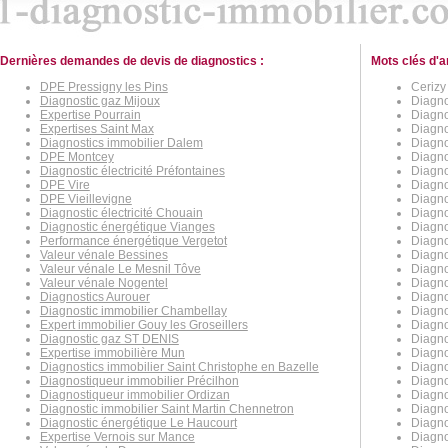
Dernières demandes de devis de diagnostics :
Mots clés d'a
DPE Pressigny les Pins
Cerizy 
Diagnostic gaz Mijoux
Diagno
Expertise Pourrain
Diagno
Expertises Saint Max
Diagno
Diagnostics immobilier Dalem
Diagno
DPE Montcey
Diagno
Diagnostic électricité Préfontaines
Diagno
DPE Vire
Diagno
DPE Vieillevigne
Diagno
Diagnostic électricité Chouain
Diagno
Diagnostic énergétique Vianges
Diagno
Performance énergétique Vergetot
Diagno
Valeur vénale Bessines
Diagno
Valeur vénale Le Mesnil Tôve
Diagno
Valeur vénale Nogentel
Diagno
Diagnostics Aurouer
Diagno
Diagnostic immobilier Chambellay
Diagno
Expert immobilier Gouy les Groseillers
Diagno
Diagnostic gaz ST DENIS
Diagno
Expertise immobilière Mun
Diagno
Diagnostics immobilier Saint Christophe en Bazelle
Diagno
Diagnostiqueur immobilier Précilhon
Diagno
Diagnostiqueur immobilier Ordizan
Diagno
Diagnostic immobilier Saint Martin Chennetron
Diagno
Diagnostic énergétique Le Haucourt
Diagno
Expertise Vernois sur Mance
Diagno