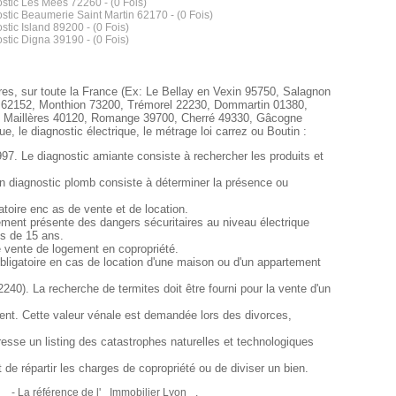
stic Les Mées 72260 - (0 Fois)
stic Beaumerie Saint Martin 62170 - (0 Fois)
stic Island 89200 - (0 Fois)
stic Digna 39190 - (0 Fois)
ires, sur toute la France (Ex: Le Bellay en Vexin 95750, Salagnon
t 62152, Monthion 73200, Trémorel 22230, Dommartin 01380,
70, Maillères 40120, Romange 39700, Cherré 49330, Gâcogne
, le diagnostic électrique, le métrage loi carrez ou Boutin :
997. Le diagnostic amiante consiste à rechercher les produits et
on diagnostic plomb consiste à déterminer la présence ou
toire enc as de vente et de location.
artement présente des dangers sécuritaires au niveau électrique
us de 15 ans.
e vente de logement en copropriété.
obligatoire en cas de location d'une maison ou d'un appartement
2240). La recherche de termites doit être fourni pour la vente d'un
ent. Cette valeur vénale est demandée lors des divorces,
resse un listing des catastrophes naturelles et technologiques
de répartir les charges de copropriété ou de diviser un bien.
- La référence de l'
Immobilier Lyon
.