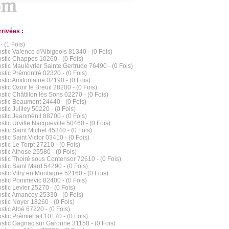
rrivées :
- (1 Fois)
stic Valence d'Albigeois 81340 - (0 Fois)
stic Chappes 10260 - (0 Fois)
stic Maulévrier Sainte Gertrude 76490 - (0 Fois)
stic Prémontré 02320 - (0 Fois)
stic Amifontaine 02190 - (0 Fois)
stic Ozoir le Breuil 28200 - (0 Fois)
stic Châtillon lès Sons 02270 - (0 Fois)
stic Beaumont 24440 - (0 Fois)
stic Juilley 50220 - (0 Fois)
stic Jeanménil 88700 - (0 Fois)
stic Urville Nacqueville 50460 - (0 Fois)
stic Saint Michel 45340 - (0 Fois)
stic Saint Victor 03410 - (0 Fois)
stic Le Torpt 27210 - (0 Fois)
stic Athose 25580 - (0 Fois)
stic Thoiré sous Contensor 72610 - (0 Fois)
stic Saint Mard 54290 - (0 Fois)
stic Vitry en Montagne 52160 - (0 Fois)
stic Pommevic 82400 - (0 Fois)
stic Levier 25270 - (0 Fois)
stic Amancey 25330 - (0 Fois)
stic Noyer 18260 - (0 Fois)
stic Albé 67220 - (0 Fois)
stic Prémierfait 10170 - (0 Fois)
stic Gagnac sur Garonne 31150 - (0 Fois)