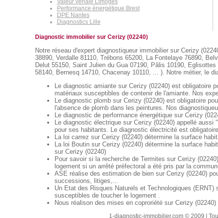
Valeur vénale Limoges
Performance énergétique Brest
DPE Nantes
Diagnostics Lille
Diagnostic immobilier sur Cerizy (02240)
Notre réseau d'expert diagnostiqueur immobilier sur Cerizy (02240
38890, Verdalle 81110, Trébons 65200, La Fontelaye 76890, Bel
Delut 55150, Saint Julien du Gua 07190, Pâlis 10190, Eglisott
58140, Bernesq 14710, Chacenay 10110, ... ). Notre métier, le dia
Le diagnostic amiante sur Cerizy (02240) est obligatoire p
matériaux susceptibles de contenir de l'amiante. Nos exper
Le diagnostic plomb sur Cerizy (02240) est obligatoire po
l'absence de plomb dans les peintures. Nos diagnostiqueur
Le diagnostic de performance énergétique sur Cerizy (0224
Le diagnostic électrique sur Cerizy (02240) appellé aussi "
pour ses habitants. Le diagnostic électricité est obligatoir
La loi carrez sur Cerizy (02240) détermine la surface habi
La loi Boutin sur Cerizy (02240) détermine la surface habi
sur Cerizy (02240)
Pour savoir si la recherche de Termites sur Cerizy (02240) 
logement si un arrêté préfectoral a été pris par la commun
ASE réalise des estimation de bien sur Cerizy (02240) pou
successions, litiges,...
Un Etat des Risques Naturels et Technologiques (ERNT) sur
susceptibles de toucher le logement .
Nous réalison des mises en coproriété sur Cerizy (02240) p
1-diagnostic-immobilier.com © 2009 | Tout