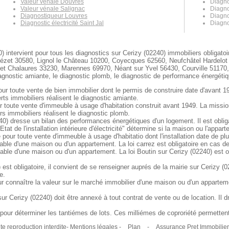
Valeur vénale Douvres
Diagno
Valeur vénale Salignac
Diagno
Diagnostiqueur Louvres
Diagno
Diagnostic électricité Saint Jal
Diagno
) intervient pour tous les diagnostics sur Cerizy (02240) immobiliers obligato
vézet 30580, Lignol le Château 10200, Coyecques 62560, Neufchâtel Hardelo
es et Chalaures 33230, Marennes 69970, Néant sur Yvel 56430, Courville 511
gnostic amiante, le diagnostic plomb, le diagnostic de performance énergétique
our toute vente de bien immobilier dont le permis de construire date d'avant 1
ts immobiliers réalisent le diagnostic amiante.
ur toute vente d'immeuble à usage d'habitation construit avant 1949. La missi
s immobiliers réalisent le diagnostic plomb.
0) dresse un bilan des performances énergétiques d'un logement. Il est obliga
Etat de l'installation intérieure d'électricité" détermine si la maison ou l'app
e pour toute vente d'immeuble à usage d'habitatio dont l'installation date de pl
table d'une maison ou d'un appartement. La loi carrez est obligatoire en cas d
table d'une maison ou d'un appartement. La loi Boutin sur Cerizy (02240) est 
est obligatoire, il convient de se renseigner auprés de la mairie sur Cerizy (0
e.
r connaître la valeur sur le marché immobilier d'une maison ou d'un appartem
 Cerizy (02240) doit être annexé à tout contrat de vente ou de location. Il d
our déterminer les tantiémes de lots. Ces milliémes de coproriété permettent 
e reproduction interdite- Mentions légales -
Plan
-
Assurance Pret Immobilier