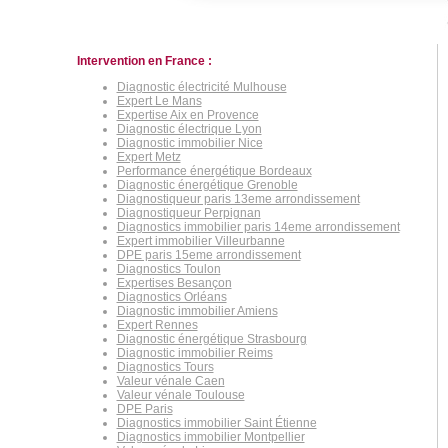
Intervention en France :
Diagnostic électricité Mulhouse
Expert Le Mans
Expertise Aix en Provence
Diagnostic électrique Lyon
Diagnostic immobilier Nice
Expert Metz
Performance énergétique Bordeaux
Diagnostic énergétique Grenoble
Diagnostiqueur paris 13eme arrondissement
Diagnostiqueur Perpignan
Diagnostics immobilier paris 14eme arrondissement
Expert immobilier Villeurbanne
DPE paris 15eme arrondissement
Diagnostics Toulon
Expertises Besançon
Diagnostics Orléans
Diagnostic immobilier Amiens
Expert Rennes
Diagnostic énergétique Strasbourg
Diagnostic immobilier Reims
Diagnostics Tours
Valeur vénale Caen
Valeur vénale Toulouse
DPE Paris
Diagnostics immobilier Saint Étienne
Diagnostics immobilier Montpellier