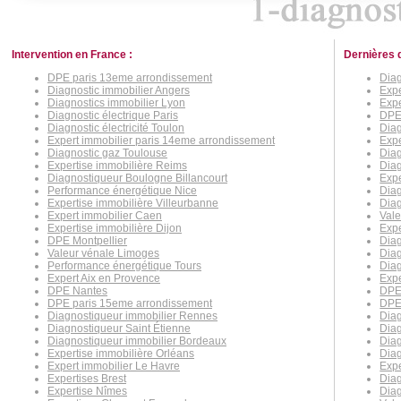
Intervention en France :
Dernières 
DPE paris 13eme arrondissement
Dia
Diagnostic immobilier Angers
Expe
Diagnostics immobilier Lyon
Expe
Diagnostic électrique Paris
DPE
Diagnostic électricité Toulon
Diag
Expert immobilier paris 14eme arrondissement
Expe
Diagnostic gaz Toulouse
Diag
Expertise immobilière Reims
Diag
Diagnostiqueur Boulogne Billancourt
Expe
Performance énergétique Nice
Diag
Expertise immobilière Villeurbanne
Diag
Expert immobilier Caen
Vale
Expertise immobilière Dijon
Exp
DPE Montpellier
Diag
Valeur vénale Limoges
Diag
Performance énergétique Tours
Dia
Expert Aix en Provence
Expe
DPE Nantes
DPE 
DPE paris 15eme arrondissement
DPE
Diagnostiqueur immobilier Rennes
Diag
Diagnostiqueur Saint Étienne
Diag
Diagnostiqueur immobilier Bordeaux
Diag
Expertise immobilière Orléans
Diag
Expert immobilier Le Havre
Expe
Expertises Brest
Diag
Expertise Nîmes
Diag