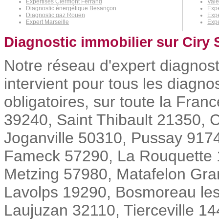
Expertises Clermont Ferrand
Vale
Diagnostic énergétique Besançon
Exp
Diagnostic gaz Rouen
Expe
Expert Marseille
Expe
Diagnostic immobilier sur Ciry 
Notre réseau d'expert diagnos
intervient pour tous les diagn
obligatoires, sur toute la Fran
39240, Saint Thibault 21350, C
Joganville 50310, Pussay 9174
Fameck 57290, La Rouquette 
Metzing 57980, Matafelon Gra
Lavolps 19290, Bosmoreau les
Laujuzan 32110, Tierceville 14