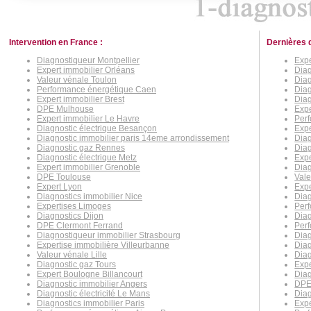
Intervention en France :
Dernières 
Diagnostiqueur Montpellier
Expe
Expert immobilier Orléans
Dia
Valeur vénale Toulon
Diag
Performance énergétique Caen
Diag
Expert immobilier Brest
Diag
DPE Mulhouse
Exp
Expert immobilier Le Havre
Perf
Diagnostic électrique Besançon
Expe
Diagnostic immobilier paris 14eme arrondissement
Diag
Diagnostic gaz Rennes
Diag
Diagnostic électrique Metz
Expe
Expert immobilier Grenoble
Diag
DPE Toulouse
Vale
Expert Lyon
Expe
Diagnostics immobilier Nice
Diag
Expertises Limoges
Per
Diagnostics Dijon
Diag
DPE Clermont Ferrand
Per
Diagnostiqueur immobilier Strasbourg
Diag
Expertise immobilière Villeurbanne
Diag
Valeur vénale Lille
Diag
Diagnostic gaz Tours
Expe
Expert Boulogne Billancourt
Diag
Diagnostic immobilier Angers
DPE
Diagnostic électricité Le Mans
Diag
Diagnostics immobilier Paris
Exp