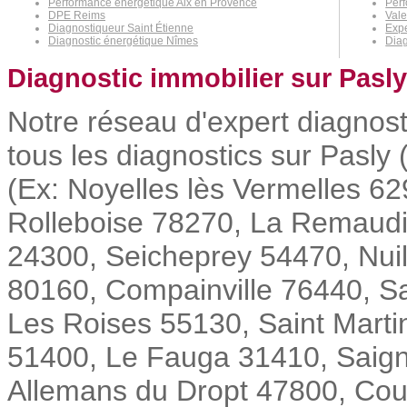
Performance énergétique Aix en Provence
Perf
DPE Reims
Vale
Diagnostiqueur Saint Étienne
Expe
Diagnostic énergétique Nîmes
Diag
Diagnostic immobilier sur Pasly
Notre réseau d'expert diagnost
tous les diagnostics sur Pasly 
(Ex: Noyelles lès Vermelles 6
Rolleboise 78270, La Remaudi
24300, Seicheprey 54470, Nui
80160, Compainville 76440, Sa
Les Roises 55130, Saint Mart
51400, Le Fauga 31410, Sai
Allemans du Dropt 47800, Cour