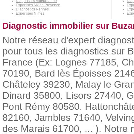
Diagnostics Villeurbanne
Diag
Expertises Aix en Provence
Expe
Diagnostics Rennes
Expe
Expertises Nîmes
Expe
Diagnostic immobilier sur Buza
Notre réseau d'expert diagnost
pour tous les diagnostics sur B
France (Ex: Lognes 77185, Cha
70190, Bard lès Époisses 2146
Châteley 39230, Malay le Gra
Dinard 35800, Lisors 27440, 
Pont Rémy 80580, Hattonchâte
82160, Jambles 71640, Velving
des Marais 61700, ... ). Notre 