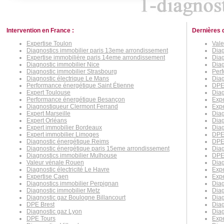
Intervention en France :
Dernières 
Expertise Toulon
Vale
Diagnostics immobilier paris 13eme arrondissement
Diag
Expertise immobilière paris 14eme arrondissement
Diag
Diagnostic immobilier Nice
Diag
Diagnostic immobilier Strasbourg
Per
Diagnostic électrique Le Mans
Diag
Performance énergétique Saint Étienne
DPE
Expert Toulouse
Diag
Performance énergétique Besançon
Expe
Diagnostiqueur Clermont Ferrand
Expe
Expert Marseille
Diag
Expert Orléans
Diag
Expert immobilier Bordeaux
Dia
Expert immobilier Limoges
DPE
Diagnostic énergétique Reims
DPE
Diagnostic énergétique paris 15eme arrondissement
Diag
Diagnostics immobilier Mulhouse
DPE
Valeur vénale Rouen
Dia
Diagnostic électricité Le Havre
Expe
Expertise Caen
Exp
Diagnostics immobilier Perpignan
Diag
Diagnostic immobilier Metz
Diag
Diagnostic gaz Boulogne Billancourt
Diag
DPE Brest
Diag
Diagnostic gaz Lyon
Dia
DPE Tours
Expe