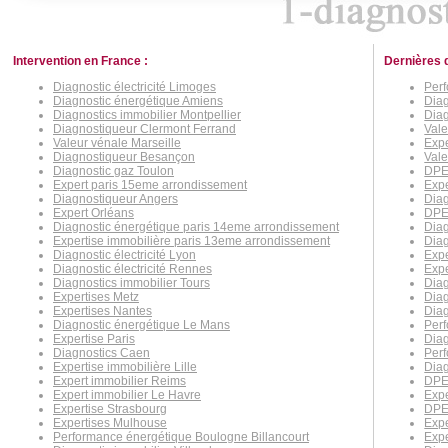
Intervention en France :
Dernières 
Diagnostic électricité Limoges
Per
Diagnostic énergétique Amiens
Dia
Diagnostics immobilier Montpellier
Dia
Diagnostiqueur Clermont Ferrand
Val
Valeur vénale Marseille
Expe
Diagnostiqueur Besançon
Vale
Diagnostic gaz Toulon
DPE
Expert paris 15eme arrondissement
Expe
Diagnostiqueur Angers
Dia
Expert Orléans
DPE
Diagnostic énergétique paris 14eme arrondissement
Diag
Expertise immobilière paris 13eme arrondissement
Diag
Diagnostic électricité Lyon
Expe
Diagnostic électricité Rennes
Expe
Diagnostics immobilier Tours
Diag
Expertises Metz
Diag
Expertises Nantes
Diag
Diagnostic énergétique Le Mans
Per
Expertise Paris
Diag
Diagnostics Caen
Perf
Expertise immobilière Lille
Diag
Expert immobilier Reims
DPE 
Expert immobilier Le Havre
Expe
Expertise Strasbourg
DPE
Expertises Mulhouse
Expe
Performance énergétique Boulogne Billancourt
Exp