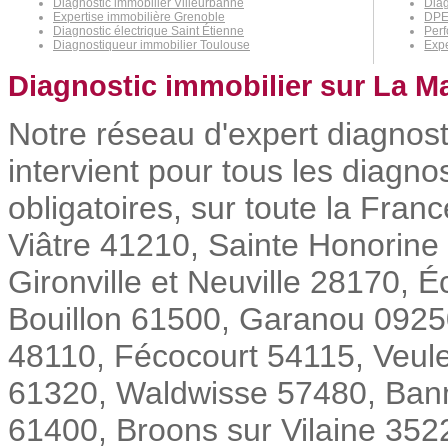
Diagnostic immobilier Villeurbanne
Diag
Expertise immobilière Grenoble
DPE
Diagnostic électrique Saint Étienne
Perf
Diagnostiqueur immobilier Toulouse
Exp
Diagnostic immobilier sur La M
Notre réseau d'expert diagnos
intervient pour tous les diagn
obligatoires, sur toute la Fra
Viâtre 41210, Sainte Honorine
Gironville et Neuville 28170, 
Bouillon 61500, Garanou 09250
48110, Fécocourt 54115, Veule
61320, Waldwisse 57480, Bann
61400, Broons sur Vilaine 3522