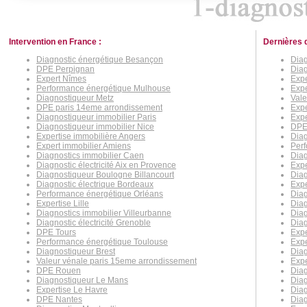
Intervention en France :
Dernières 
Diagnostic énergétique Besançon
Dia
DPE Perpignan
Diag
Expert Nîmes
Expe
Performance énergétique Mulhouse
Expe
Diagnostiqueur Metz
Val
DPE paris 14eme arrondissement
Expe
Diagnostiqueur immobilier Paris
Expe
Diagnostiqueur immobilier Nice
DPE
Expertise immobilière Angers
Diag
Expert immobilier Amiens
Per
Diagnostics immobilier Caen
Diag
Diagnostic électricité Aix en Provence
Expe
Diagnostiqueur Boulogne Billancourt
Diag
Diagnostic électrique Bordeaux
Expe
Performance énergétique Orléans
Dia
Expertise Lille
Diag
Diagnostics immobilier Villeurbanne
Diag
Diagnostic électricité Grenoble
Diag
DPE Tours
Expe
Performance énergétique Toulouse
Exp
Diagnostiqueur Brest
Diag
Valeur vénale paris 15eme arrondissement
Expe
DPE Rouen
Diag
Diagnostiqueur Le Mans
Diag
Expertise Le Havre
Diag
DPE Nantes
Diag