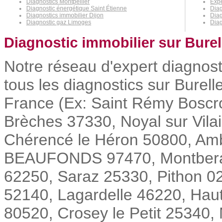
Diagnostics Montpellier
Expe
Diagnostic énergétique Saint Étienne
Diag
Diagnostics immobilier Dijon
Diag
Diagnostic gaz Limoges
Diag
Diagnostic immobilier sur Burel
Notre réseau d'expert diagnost
tous les diagnostics sur Burell
France (Ex: Saint Rémy Boscr
Brèches 37330, Noyal sur Vila
Chérencé le Héron 50800, Amb
BEAUFONDS 97470, Montberaud
62250, Saraz 25330, Pithon 0
52140, Lagardelle 46220, Haut
80520, Crosey le Petit 25340, M