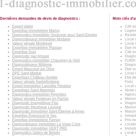
Dernières demandes de devis de diagnostics :
Mots clés d'a
Expert Vallet
Cité e
Expertise immobilière Marizy
Logeme
Diagnostics immobilier Soulosse sous Saint Elophe
Reside
Diagnostiqueur immobilier Modane
Local 
Valeur vénale Montrevel
Local 
Expertise immobilière Plassay
Dpe me
Expertise Doix
Cité e
Diagnostic gaz Arnave
Diagno
Diagnostics immobilier Chauvirey le Vieil
01800 
Diagnostiqueur Billième
Diagno
Expert Maucourt sur Orne
Dpe su
DPE Saint Martial
Local 
Expertises Château Gontier
Etat d
Valeur vénale Narbéfontaine
Fois)
Expert immobilier Lamothe Fénelon
Local 
Expertises Saint Mammès
Vente 
Diagnostics immobilier Peyrolles
Agence
Valeur vénale Fontenay en Parisis
Maison
Diagnostic énergétique Fiac
Diagno
Diagnostic électrique Lézigné
Maison
Diagnostic immobilier Saint Étienne à Arnes
Maison
Expertise Énencourt le Sec
Amiant
Expertise immobilière Farnay
Prix m
Diagnostiqueur immobilier La Vraie Croix
Locati
Diagnostic immobilier VERT PRE
Immobi
Diagnostics Salles de Belvès
Local 