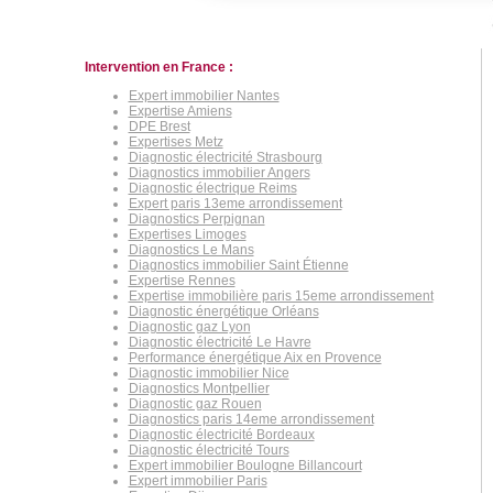
Intervention en France :
Expert immobilier Nantes
Expertise Amiens
DPE Brest
Expertises Metz
Diagnostic électricité Strasbourg
Diagnostics immobilier Angers
Diagnostic électrique Reims
Expert paris 13eme arrondissement
Diagnostics Perpignan
Expertises Limoges
Diagnostics Le Mans
Diagnostics immobilier Saint Étienne
Expertise Rennes
Expertise immobilière paris 15eme arrondissement
Diagnostic énergétique Orléans
Diagnostic gaz Lyon
Diagnostic électricité Le Havre
Performance énergétique Aix en Provence
Diagnostic immobilier Nice
Diagnostics Montpellier
Diagnostic gaz Rouen
Diagnostics paris 14eme arrondissement
Diagnostic électricité Bordeaux
Diagnostic électricité Tours
Expert immobilier Boulogne Billancourt
Expert immobilier Paris