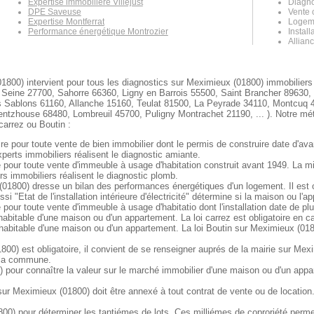
Expertise immobilière Villejust
Diagno
DPE Saveuse
Vente 
Expertise Montferrat
Logeme
Performance énergétique Montrozier
Install
Allianc
1800) intervient pour tous les diagnostics sur Meximieux (01800) immobiliers
 Seine 27700, Sahorre 66360, Ligny en Barrois 55500, Saint Brancher 89630,
es Sablons 61160, Allanche 15160, Teulat 81500, La Peyrade 34110, Montcuq 
tzhouse 68480, Lombreuil 45700, Puligny Montrachet 21190, ... ). Notre métier
carrez ou Boutin :
re pour toute vente de bien immobilier dont le permis de construire date d'ava
perts immobiliers réalisent le diagnostic amiante.
 pour toute vente d'immeuble à usage d'habitation construit avant 1949. La m
s immobiliers réalisent le diagnostic plomb.
1800) dresse un bilan des performances énergétiques d'un logement. Il est ob
i "Etat de l'installation intérieure d'électricité" détermine si la maison ou l
e pour toute vente d'immeuble à usage d'habitatio dont l'installation date de pl
habitable d'une maison ou d'un appartement. La loi carrez est obligatoire en 
habitable d'une maison ou d'un appartement. La loi Boutin sur Meximieux (0180
00) est obligatoire, il convient de se renseigner auprés de la mairie sur Mexi
r la commune.
 pour connaître la valeur sur le marché immobilier d'une maison ou d'un appa
 Meximieux (01800) doit être annexé à tout contrat de vente ou de location. I
0) pour déterminer les tantiémes de lots. Ces milliémes de coproriété permett