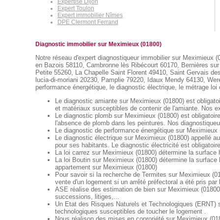
Expertise Dijon
Expert Toulon
Expert immobilier Nîmes
DPE Clermont Ferrand
Diagnostic immobilier sur Meximieux (01800)
Notre réseau d'expert diagnostiqueur immobilier sur Meximieux (0
en Bazois 58110, Cambronne lès Ribécourt 60170, Bernières sur
Petite 55260, La Chapelle Saint Florent 49410, Saint Gervais d
lucia-di-moriani 20230, Pamplie 79220, Idaux Mendy 64130, Weren
performance énergétique, le diagnostic électrique, le métrage loi 
Le diagnostic amiante sur Meximieux (01800) est obligatoi
et matériaux susceptibles de contenir de l'amiante. Nos ex
Le diagnostic plomb sur Meximieux (01800) est obligatoire
l'absence de plomb dans les peintures. Nos diagnostiqueur
Le diagnostic de performance énergétique sur Meximieux (0
Le diagnostic électrique sur Meximieux (01800) appellé auss
pour ses habitants. Le diagnostic électricité est obligatoir
La loi carrez sur Meximieux (01800) détermine la surface 
La loi Boutin sur Meximieux (01800) détermine la surface 
appartement sur Meximieux (01800)
Pour savoir si la recherche de Termites sur Meximieux (018
vente d'un logement si un arrêté préfectoral a été pris pa
ASE réalise des estimation de bien sur Meximieux (01800)
successions, litiges,...
Un Etat des Risques Naturels et Technologiques (ERNT) sur
technologiques susceptibles de toucher le logement .
Nous réalison des mises en coproriété sur Meximieux (0180