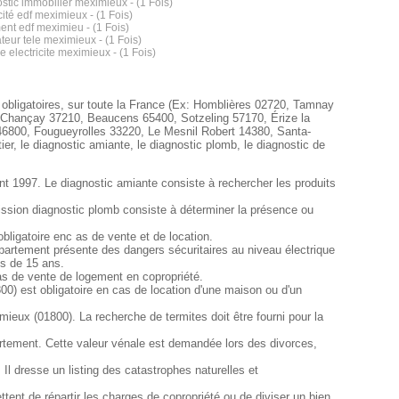
stic immobilier meximieux - (1 Fois)
cité edf meximieux - (1 Fois)
nt edf meximieu - (1 Fois)
ateur tele meximieux - (1 Fois)
e electricite meximieux - (1 Fois)
 obligatoires, sur toute la France (Ex: Homblières 02720, Tamnay
 Chançay 37210, Beaucens 65400, Sotzeling 57170, Érize la
46800, Fougueyrolles 33220, Le Mesnil Robert 14380, Santa-
, le diagnostic amiante, le diagnostic plomb, le diagnostic de
nt 1997. Le diagnostic amiante consiste à rechercher les produits
ission diagnostic plomb consiste à déterminer la présence ou
ligatoire enc as de vente et de location.
'appartement présente des dangers sécuritaires au niveau électrique
us de 15 ans.
cas de vente de logement en copropriété.
0) est obligatoire en cas de location d'une maison ou d'un
mieux (01800). La recherche de termites doit être fourni pour la
rtement. Cette valeur vénale est demandée lors des divorces,
l dresse un listing des catastrophes naturelles et
ent de répartir les charges de copropriété ou de diviser un bien.