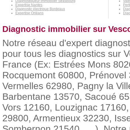
Diagnostiqueur immobilier Strasbourg
Vale
Expertise Nantes
Per
Diagnostic électrique Bordeaux
Diag
Expertise Orléans
Diag
Diagnostic immobilier sur Vesc
Notre réseau d'expert diagnost
pour tous les diagnostics sur V
France (Ex: Estrées Mons 8020
Rocquemont 60800, Prénovel 3
Vermelles 62980, Pagny la Vi
Barbentane 13570, Sacoué 653
Vors 12160, Louzignac 17160,
29800, Armentieux 32230, Isse
Sombernon 21540, ... ). Notre m