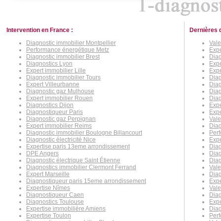
Intervention en France :
Dernières 
Diagnostic immobilier Montpellier
Vale
Performance énergétique Metz
Expe
Diagnostic immobilier Brest
Dia
Diagnostics Lyon
Expe
Expert immobilier Lille
Expe
Diagnostic immobilier Tours
Diag
Expert Villeurbanne
Diag
Diagnostic gaz Mulhouse
Diag
Expert immobilier Rouen
Diag
Diagnostics Dijon
Expe
Diagnostiqueur Paris
Expe
Diagnostic gaz Perpignan
Vale
Expert immobilier Reims
Diag
Diagnostic immobilier Boulogne Billancourt
Per
Diagnostic électricité Nice
Expe
Expertise paris 13eme arrondissement
Dia
DPE Angers
Diag
Diagnostic électrique Saint Étienne
Diag
Diagnostics immobilier Clermont Ferrand
Val
Expert Marseille
Diag
Diagnostiqueur paris 15eme arrondissement
Expe
Expertise Nîmes
Vale
Diagnostiqueur Caen
Diag
Diagnostics Toulouse
Expe
Expertise immobilière Amiens
Diag
Expertise Toulon
Perf