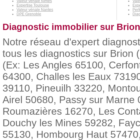
Valeur vénale Nîmes
Vale
Expertise Toulouse
Expe
Valeur vénale Nantes
Per
DPE Grenoble
Diag
Diagnostic immobilier sur Brion
Notre réseau d'expert diagnost
tous les diagnostics sur Brion 
(Ex: Les Angles 65100, Cerfon
64300, Challes les Eaux 73190
39110, Pineuilh 33220, Montou
Airel 50680, Passy sur Marne
Roumazières 16270, Les Conta
Douchy les Mines 59282, Fayce
55130, Hombourg Haut 57470, ..