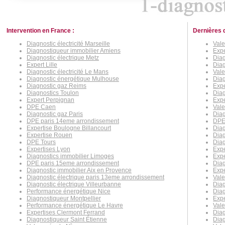
Intervention en France :
Dernières 
Diagnostic électricité Marseille
Vale
Diagnostiqueur immobilier Amiens
Expe
Diagnostic électrique Metz
Diag
Expert Lille
Diag
Diagnostic électricité Le Mans
Vale
Diagnostic énergétique Mulhouse
Diag
Diagnostic gaz Reims
Expe
Diagnostics Toulon
Dia
Expert Perpignan
Expe
DPE Caen
Vale
Diagnostic gaz Paris
Dia
DPE paris 14eme arrondissement
DPE
Expertise Boulogne Billancourt
Diag
Expertise Rouen
Diag
DPE Tours
Diag
Expertises Lyon
Expe
Diagnostics immobilier Limoges
Exp
DPE paris 15eme arrondissement
Diag
Diagnostic immobilier Aix en Provence
Expe
Diagnostic électrique paris 13eme arrondissement
Val
Diagnostic électrique Villeurbanne
Diag
Performance énergétique Nice
Diag
Diagnostiqueur Montpellier
Expe
Performance énergétique Le Havre
Vale
Expertises Clermont Ferrand
Diag
Diagnostiqueur Saint Étienne
Diag