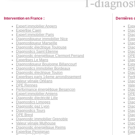
Intervention en France :
Dernières 
Expert immobilier Angers
Expe
Expertise Caen
Dia
Expert immobilier Paris
Dia
Diagnostiqueur immobilier Nice
Expe
Diagnostiqueur Marseille
Diag
Diagnostic électrique Toulouse
Diag
Diagnostics Saint Étienne
Diag
Diagnostic énergétique Clermont Ferrand
DPE
Expertises Le Mans
Diag
Diagnostiqueur Boulogne Billancourt
Expe
Diagnostics immobilier Bordeaux
DPE
Diagnostic électrique Toulon
Diag
Expertises paris 14eme arrondissement
Per
Valeur vénale Orléans
Diag
DPE Rennes
Vale
Performance énergétique Besançon
Diag
Expert immobilier Amiens
DPE
Diagnostic électricité Lille
Diag
Diagnostics Limoges
Diag
Diagnostic gaz Lyon
Dia
Diagnostics Tours
Diag
DPE Brest
Diag
Diagnostic immobilier Grenoble
Expe
Valeur vénale Mulhouse
Dia
Diagnostic énergétique Reims
Perf
Expertise Perpignan
Expe