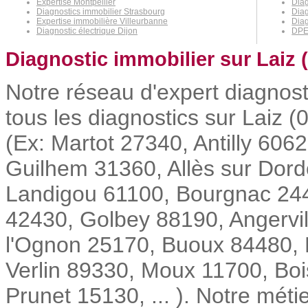
Expertise Montpellier
Diag
Diagnostics immobilier Strasbourg
Diag
Expertise immobilière Villeurbanne
Dia
Diagnostic électrique Dijon
DPE
Diagnostic immobilier sur Laiz 
Notre réseau d'expert diagnost
tous les diagnostics sur Laiz (
(Ex: Martot 27340, Antilly 606
Guilhem 31360, Allès sur Dor
Landigou 61100, Bourgnac 244
42430, Golbey 88190, Angervil
l'Ognon 25170, Buoux 84480,
Verlin 89330, Moux 11700, Bois
Prunet 15130, ... ). Notre métie