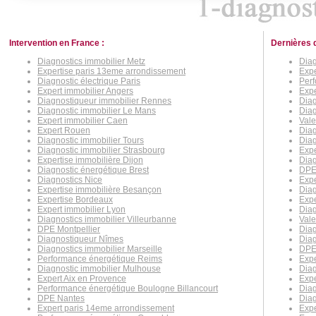
Intervention en France :
Dernières 
Diagnostics immobilier Metz
Diag
Expertise paris 13eme arrondissement
Expe
Diagnostic électrique Paris
Per
Expert immobilier Angers
Expe
Diagnostiqueur immobilier Rennes
Diag
Diagnostic immobilier Le Mans
Diag
Expert immobilier Caen
Vale
Expert Rouen
Diag
Diagnostic immobilier Tours
Diag
Diagnostic immobilier Strasbourg
Expe
Expertise immobilière Dijon
Diag
Diagnostic énergétique Brest
DPE
Diagnostics Nice
Expe
Expertise immobilière Besançon
Diag
Expertise Bordeaux
Expe
Expert immobilier Lyon
Diag
Diagnostics immobilier Villeurbanne
Vale
DPE Montpellier
Diag
Diagnostiqueur Nîmes
Diag
Diagnostics immobilier Marseille
DPE 
Performance énergétique Reims
Expe
Diagnostic immobilier Mulhouse
Diag
Expert Aix en Provence
Expe
Performance énergétique Boulogne Billancourt
Diag
DPE Nantes
Dia
Expert paris 14eme arrondissement
Expe