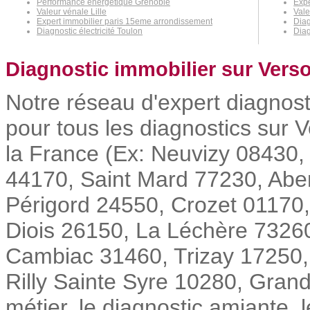
Performance énergétique Grenoble
Expe
Valeur vénale Lille
Vale
Expert immobilier paris 15eme arrondissement
Dia
Diagnostic électricité Toulon
Diag
Diagnostic immobilier sur Vers
Notre réseau d'expert diagnost
pour tous les diagnostics sur 
la France (Ex: Neuvizy 08430,
44170, Saint Mard 77230, Abe
Périgord 24550, Crozet 01170,
Diois 26150, La Léchère 7326
Cambiac 31460, Trizay 17250,
Rilly Sainte Syre 10280, Grand
métier, le diagnostic amiante,