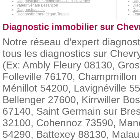
Diagnostiqueur immobilier Aix en Provence
Diag
Valeur vénale Besançon
Diag
Diagnostics Lille
Diag
Diagnostic énergétique Toulon
Expe
Diagnostic immobilier sur Chev
Notre réseau d'expert diagnost
tous les diagnostics sur Chevry
(Ex: Ambly Fleury 08130, Gro
Folleville 76170, Champmillo
Ménillot 54200, Lavignéville 
Bellenger 27600, Kirrwiller B
67140, Saint Germain sur Bre
32100, Cohennoz 73590, Manci
54290, Battexey 88130, Malauna