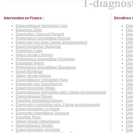
Intervention en France :
Dernières 
Diagnostiqueur immobilier Lyon
Diag
Expertises Dijon
Diag
Diagnostics Clermont Ferrand
Diag
Performance énergétique Rennes
Expe
Diagnostic gaz paris 14eme arrondissement
DPE
Expert immobilier Mulhouse
Expe
Expertises Caen
Diag
Valeur vénale Limoges
Diag
Performance énergétique Perpignan
Diag
Expertises Reims
Diag
Performance énergétique Strasbourg
Diag
Expert Bordeaux
Perf
Valeur vénale Amiens
Expe
Diagnostiqueur immobilier Paris
Diag
Diagnostic gaz Saint Étienne
Diag
Expert immobilier Nîmes
DPE
Diagnostiqueur immobilier paris 13eme arrondissement
Diag
Diagnostiqueur Rouen
Expe
Expertise immobilière Angers
Diag
Diagnostics immobilier paris 15eme arrondissement
Exp
Expert immobilier Le Havre
Dia
Diagnostic énergétique Toulouse
Diag
Expertise Tours
Expe
Valeur vénale Villeurbanne
Expe
Diagnostiqueur Nantes
Diag
Expert immobilier Grenoble
Expe