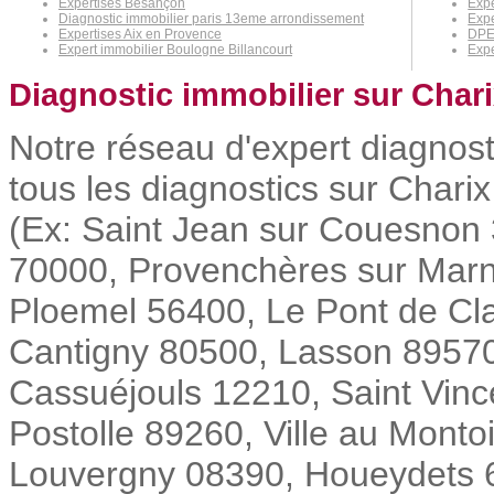
Expertises Besançon
Expe
Diagnostic immobilier paris 13eme arrondissement
Expe
Expertises Aix en Provence
DPE
Expert immobilier Boulogne Billancourt
Expe
Diagnostic immobilier sur Chari
Notre réseau d'expert diagnost
tous les diagnostics sur Charix
(Ex: Saint Jean sur Couesnon 
70000, Provenchères sur Mar
Ploemel 56400, Le Pont de Cla
Cantigny 80500, Lasson 89570,
Cassuéjouls 12210, Saint Vinc
Postolle 89260, Ville au Monto
Louvergny 08390, Houeydets 65