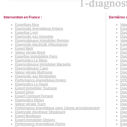
Intervention en France :
Dernières 
Expertises Nice
Vale
Diagnostic énergétique Amiens
Expe
Expertise Lyon
Dia
Diagnostic gaz Grenoble
Diag
Diagnostiqueur immobilier Rennes
Val
Diagnostic électricité Villeurbanne
Expe
Expert Metz
Expe
Valeur vénale Brest
Diag
Expertise immobilière Paris
Diag
Diagnostics Le Mans
Diag
Diagnostiqueur immobilier Marseille
Diag
Diagnostiqueur Caen
Expe
Valeur vénale Mulhouse
Diag
Diagnostic gaz Montpellier
Dia
Performance énergétique Angers
DPE 
Diagnostics Le Havre
Diag
Expert immobilier Toulouse
Diag
Expert Dijon
Dia
Expert Clermont Ferrand
Dia
Diagnostics Nîmes
Dia
Valeur vénale Tours
Diag
Performance énergétique paris 14eme arrondissement
Vale
Diagnostic électrique Strasbourg
Diag
Expert Bordeaux
Expe
Expert immobilier Orléans
Dia
Performance énergétique Reims
Expe