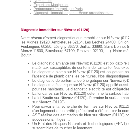
DPE Toulon
Expertises Montpellier
Performance énergétique Paris
Diagnostic immobilier paris 15eme arrondissement
Diagnostic immobilier sur Nièvroz (01120)
Notre réseau d'expert diagnostiqueur immobilier sur Nièvroz (0112
les Vignes 19120, Ambleteuse 62164, Les Lèches 24400, Grillo
Foulangues 60250, Lésigny 86270, Juillac 33890, Saint Bonnot 5
Monze 11800, Strasbourg 67100, Prouvais 02190, ... ). Notre métie
Boutin :
Le diagnostic amiante sur Nièvroz (01120) est obligatoire 
matériaux susceptibles de contenir de l'amiante. Nos exper
Le diagnostic plomb sur Nièvroz (01120) est obligatoire p
l'absence de plomb dans les peintures. Nos diagnostiqueur
Le diagnostic de performance énergétique sur Nièvroz (011
Le diagnostic électrique sur Nièvroz (01120) appellé aussi 
pour ses habitants. Le diagnostic électricité est obligatoir
La loi carrez sur Nièvroz (01120) détermine la surface hab
La loi Boutin sur Nièvroz (01120) détermine la surface hab
sur Nièvroz (01120)
Pour savoir si la recherche de Termites sur Nièvroz (01120)
d'un logement si un arrêté préfectoral a été pris par la c
ASE réalise des estimation de bien sur Nièvroz (01120) po
successions, litiges,...
Un Etat des Risques Naturels et Technologiques (ERNT) sur
susceptibles de toucher le logement .