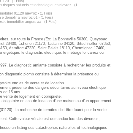
1120 - (1 Fois)
es risques naturels et technologiques nievroz - (1
mmobilier 01120 nievroz - (1 Fois)
 è demolir à nievroz 01 - (1 Fois)
stic immobilier angers aa - (1 Fois)
atoires, sur toute la France (Ex: La Bonneville 50360, Queyssac
et 28400, Échenon 21170, Taulanne 04120, Bitschhoffen 67350,
150, Astaffort 47220, Saint Palais 18110, Chermignac 17460,
ergétique, le diagnostic électrique, le métrage loi carrez ou
1997. Le diagnostic amiante consiste à rechercher les produits et
ion diagnostic plomb consiste à déterminer la présence ou
atoire enc as de vente et de location.
partement présente des dangers sécuritaires au niveau électrique
us de 15 ans.
de vente de logement en copropriété.
t obligatoire en cas de location d'une maison ou d'un appartement
(01120). La recherche de termites doit être fourni pour la vente
ment. Cette valeur vénale est demandée lors des divorces,
dresse un listing des catastrophes naturelles et technologiques