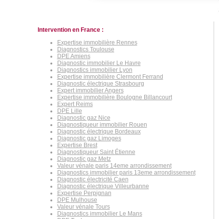
Intervention en France :
Expertise immobilière Rennes
Diagnostics Toulouse
DPE Amiens
Diagnostic immobilier Le Havre
Diagnostics immobilier Lyon
Expertise immobilière Clermont Ferrand
Diagnostic électrique Strasbourg
Expert immobilier Angers
Expertise immobilière Boulogne Billancourt
Expert Reims
DPE Lille
Diagnostic gaz Nice
Diagnostiqueur immobilier Rouen
Diagnostic électrique Bordeaux
Diagnostic gaz Limoges
Expertise Brest
Diagnostiqueur Saint Étienne
Diagnostic gaz Metz
Valeur vénale paris 14eme arrondissement
Diagnostics immobilier paris 13eme arrondissement
Diagnostic électricité Caen
Diagnostic électrique Villeurbanne
Expertise Perpignan
DPE Mulhouse
Valeur vénale Tours
Diagnostics immobilier Le Mans