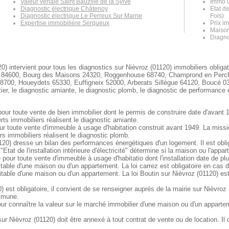
Valeur vénale Saint Bauzille de la Sylve
Immo 0
Diagnostic électrique Châtenoy
Etat d
Diagnostic électrique Le Perreux Sur Marne
Fois)
Expertise immobilière Serqueux
Prix i
Maison
Diagno
0) intervient pour tous les diagnostics sur Nièvroz (01120) immobiliers oblig
n 84600, Bourg des Maisons 24320, Roggenhouse 68740, Champrond en Perch
8700, Houeydets 65330, Euffigneix 52000, Arberats Sillègue 64120, Boucé 03
r, le diagnostic amiante, le diagnostic plomb, le diagnostic de performance én
pour toute vente de bien immobilier dont le permis de construire date d'avant 
ts immobiliers réalisent le diagnostic amiante.
our toute vente d'immeuble à usage d'habitation construit avant 1949. La miss
s immobiliers réalisent le diagnostic plomb.
20) dresse un bilan des performances énergétiques d'un logement. Il est oblig
"Etat de l'installation intérieure d'électricité" détermine si la maison ou l'ap
e pour toute vente d'immeuble à usage d'habitatio dont l'installation date de pl
itable d'une maison ou d'un appartement. La loi carrez est obligatoire en cas 
itable d'une maison ou d'un appartement. La loi Boutin sur Nièvroz (01120) es
 est obligatoire, il convient de se renseigner auprés de la mairie sur Nièvroz 
ommune.
ur connaître la valeur sur le marché immobilier d'une maison ou d'un apparte
 Nièvroz (01120) doit être annexé à tout contrat de vente ou de location. Il 