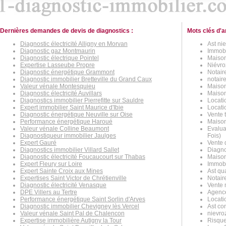
Dernières demandes de devis de diagnostics :
Mots clés d'a
Diagnostic électricité Alligny en Morvan
Ast nie
Diagnostic gaz Montmaurin
Immobil
Diagnostic électrique Pointel
Maison
Expertise Lasseube Propre
Niévroz
Diagnostic énergétique Grammont
Notaire
Diagnostic immobilier Bretteville du Grand Caux
notair
Valeur vénale Montesquieu
Maison
Diagnostic électricité Auvillars
Maison
Diagnostics immobilier Pierrefitte sur Sauldre
Locatio
Expert immobilier Saint Maurice d'Ibie
Locati
Diagnostic énergétique Neuville sur Oise
Vente t
Performance énergétique Haroué
Maison
Valeur vénale Colline Beaumont
Evalua
Diagnostiqueur immobilier Jaulges
Fois)
Expert Gauré
Vente 
Diagnostics immobilier Villard Sallet
Diagno
Diagnostic électricité Foucaucourt sur Thabas
Maison
Expert Fleury sur Loire
Immobil
Expert Sainte Croix aux Mines
Ast qua
Expertises Saint Victor de Chrétienville
Notaire
Diagnostic électricité Venasque
Vente 
DPE Villers au Tertre
Agence
Performance énergétique Saint Sorlin d'Arves
Locatio
Diagnostic immobilier Chevigney lès Vercel
Ast con
Valeur vénale Saint Pal de Chalencon
nievroz
Expertise immobilière Autigny la Tour
Risque