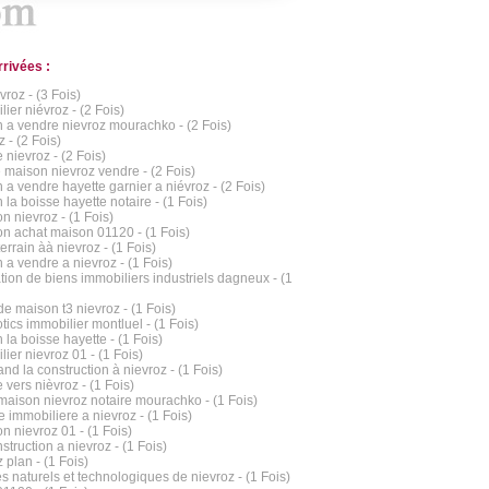
rrivées :
vroz - (3 Fois)
ier niévroz - (2 Fois)
 a vendre nievroz mourachko - (2 Fois)
 - (2 Fois)
 nievroz - (2 Fois)
e maison nievroz vendre - (2 Fois)
 a vendre hayette garnier a niévroz - (2 Fois)
 la boisse hayette notaire - (1 Fois)
n nievroz - (1 Fois)
on achat maison 01120 - (1 Fois)
errain àà nievroz - (1 Fois)
 a vendre a nievroz - (1 Fois)
tion de biens immobiliers industriels dagneux - (1
de maison t3 nievroz - (1 Fois)
tics immobilier montluel - (1 Fois)
 la boisse hayette - (1 Fois)
ier nievroz 01 - (1 Fois)
nd la construction à nievroz - (1 Fois)
 vers nièvroz - (1 Fois)
maison nievroz notaire mourachko - (1 Fois)
 immobiliere a nievroz - (1 Fois)
n nievroz 01 - (1 Fois)
struction a nievroz - (1 Fois)
 plan - (1 Fois)
s naturels et technologiques de nievroz - (1 Fois)