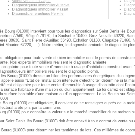
Valeur vénale La Capte
Diagno
Diagnostiqueur immobilier Auterive
Diagno
Diagnostiqueur immobilier Massat
Diagno
Diagnostic énergétique Perville
Diagno
ès Bourg (01000) intervient pour tous les diagnostics sur Saint Denis lès Bour
etron 77560, Séligné 79170, La Saulsotte 10400, Grez Neuville 49220, Sain
res 38630, Saint Pierre d'Aurillac 33490, Echallon 01130, Chapaize 71460, 
aurice 67220, ... ). Notre métier, le diagnostic amiante, le diagnostic plom
t obligatoire pour toute vente de bien immobilier dont le permis de construir
iante. Nos experts immobiliers réalisent le diagnostic amiante.
 obligatoire pour toute vente d'immeuble à usage d'habitation construit avant
agnostiqueurs immobiliers réalisent le diagnostic plomb.
lès Bourg (01000) dresse un bilan des performances énergétiques d'un logement
appellé aussi "Etat de l'installation intérieure d'électricité" détermine si la 
ité est obligatoire pour toute vente d'immeuble à usage d'habitatio dont l'insta
la surface habitable d'une maison ou d'un appartement. La loi carrez est obli
la surface habitable d'une maison ou d'un appartement. La loi Boutin sur Saint
1000)
s Bourg (01000) est obligatoire, il convient de se renseigner auprés de la mai
réfectoral a été pris par la commune.
ourg (01000) pour connaître la valeur sur le marché immobilier d'une maison 
Saint Denis lès Bourg (01000) doit être annexé à tout contrat de vente ou de 
 Bourg (01000) pour déterminer les tantiémes de lots. Ces milliémes de copror