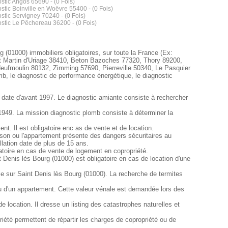
stic Angos 65690 - (0 Fois)
stic Boinville en Woëvre 55400 - (0 Fois)
stic Servigney 70240 - (0 Fois)
stic Le Pêchereau 36200 - (0 Fois)
g (01000) immobiliers obligatoires, sur toute la France (Ex:
t Martin d'Uriage 38410, Beton Bazoches 77320, Thory 89200,
Neufmoulin 80132, Zimming 57690, Pierreville 50340, Le Pasquier
b, le diagnostic de performance énergétique, le diagnostic
e date d'avant 1997. Le diagnostic amiante consiste à rechercher
 1949. La mission diagnostic plomb consiste à déterminer la
. Il est obligatoire enc as de vente et de location.
maison ou l'appartement présente des dangers sécuritaires au
llation date de plus de 15 ans.
gatoire en cas de vente de logement en copropriété.
 Denis lès Bourg (01000) est obligatoire en cas de location d'une
rie sur Saint Denis lès Bourg (01000). La recherche de termites
ou d'un appartement. Cette valeur vénale est demandée lors des
location. Il dresse un listing des catastrophes naturelles et
iété permettent de répartir les charges de copropriété ou de