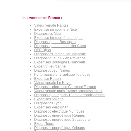
Intervention en France :
Valeur vénale Nantes
Expertise immobilière Nice
Diagnostics Metz
Expertise immobilière Limoges
Diagnostiqueur Besançon
Diagnostiqueur immobilier Caen
DPE Dijon
Diagnostics immobilier Marseille
Diagnostiqueur Aix en Provence
Expertises Boulogne Billancourt
Expert Villeurbanne
Diagnostiqueur Nîmes
Performance énergétique Toulouse
Expertise Rouen
Valeur vénale Le Havre
Diagnostic électricité Clermont Ferrand
Valeur vénale paris 14eme arrondissement
Diagnostiqueur paris 13eme arrondissement
Expertises Amiens
Diagnostics Lyon
Expertises Perpignan
Diagnostic électrique Mulhouse
Diagnostic énergétique Rennes
Diagnostic énergétique Strasbourg
Expert Tours
Diagnostic énergétique Orléans