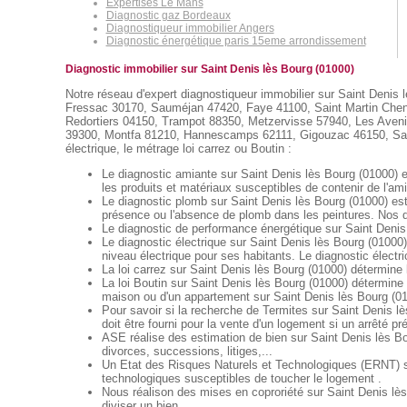
Expertises Le Mans
Diagnostic gaz Bordeaux
Diagnostiqueur immobilier Angers
Diagnostic énergétique paris 15eme arrondissement
Diagnostic immobilier sur Saint Denis lès Bourg (01000)
Notre réseau d'expert diagnostiqueur immobilier sur Saint Denis l
Fressac 30170, Sauméjan 47420, Faye 41100, Saint Martin Chenn
Redortiers 04150, Trampot 88350, Metzervisse 57940, Les Aveniè
39300, Montfa 81210, Hannescamps 62111, Gigouzac 46150, Saint M
électrique, le métrage loi carrez ou Boutin :
Le diagnostic amiante sur Saint Denis lès Bourg (01000) es
les produits et matériaux susceptibles de contenir de l'am
Le diagnostic plomb sur Saint Denis lès Bourg (01000) est
présence ou l'absence de plomb dans les peintures. Nos di
Le diagnostic de performance énergétique sur Saint Denis 
Le diagnostic électrique sur Saint Denis lès Bourg (01000) 
niveau électrique pour ses habitants. Le diagnostic électric
La loi carrez sur Saint Denis lès Bourg (01000) détermine 
La loi Boutin sur Saint Denis lès Bourg (01000) détermine 
maison ou d'un appartement sur Saint Denis lès Bourg (0
Pour savoir si la recherche de Termites sur Saint Denis lè
doit être fourni pour la vente d'un logement si un arrêté p
ASE réalise des estimation de bien sur Saint Denis lès B
divorces, successions, litiges,...
Un Etat des Risques Naturels et Technologiques (ERNT) sur 
technologiques susceptibles de toucher le logement .
Nous réalison des mises en coproriété sur Saint Denis lès
diviser un bien.