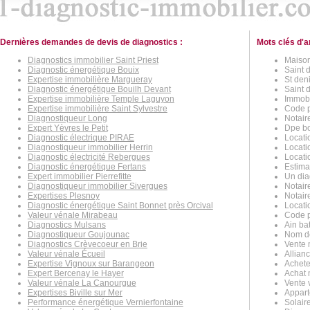
Dernières demandes de devis de diagnostics :
Mots clés d'a
Diagnostics immobilier Saint Priest
Maison
Diagnostic énergétique Bouix
Saint d
Expertise immobilière Margueray
St den
Diagnostic énergétique Bouilh Devant
Saint 
Expertise immobilière Temple Laguyon
Immobil
Expertise immobilière Saint Sylvestre
Code p
Diagnostiqueur Long
Notaire
Expert Yèvres le Petit
Dpe bo
Diagnostic électrique PIRAE
Locatio
Diagnostiqueur immobilier Herrin
Locati
Diagnostic électricité Rebergues
Locatio
Diagnostic énergétique Fertans
Estimat
Expert immobilier Pierrefitte
Un diag
Diagnostiqueur immobilier Sivergues
Notaire
Expertises Plesnoy
Notaire
Diagnostic énergétique Saint Bonnet près Orcival
Locatio
Valeur vénale Mirabeau
Code p
Diagnostics Mulsans
Ain bat
Diagnostiqueur Goujounac
Nom de
Diagnostics Crèvecoeur en Brie
Vente 
Valeur vénale Écueil
Allian
Expertise Vignoux sur Barangeon
Achete
Expert Bercenay le Hayer
Achat 
Valeur vénale La Canourgue
Vente v
Expertises Biville sur Mer
Appart
Performance énergétique Vernierfontaine
Solaire